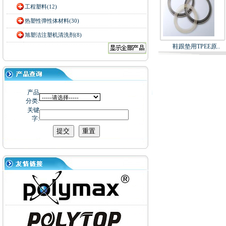
工程塑料(12)
热塑性弹性体材料(30)
旭塑洁注塑机清洗剂(8)
鞋跟垫用TPEE原..
产品
分类:
关键
字: