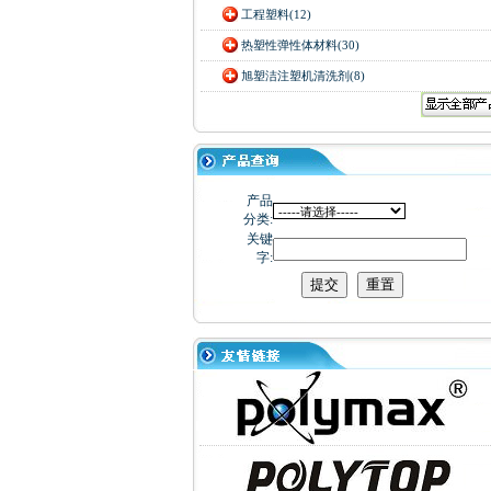
工程塑料(12)
热塑性弹性体材料(30)
旭塑洁注塑机清洗剂(8)
产品
分类:
关键
字: