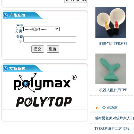
产品
分类:
关键
字:
刻度勺用TPR材料..
机器人配件用TPE..
·
感谢夏老师对骏烨家人们
·
TPE材料灌注工艺流程